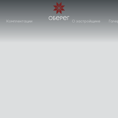
Комплектации
О застройщике
Гале