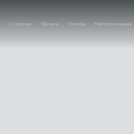
О посёлке
Проекты
Генплан
Местоположение