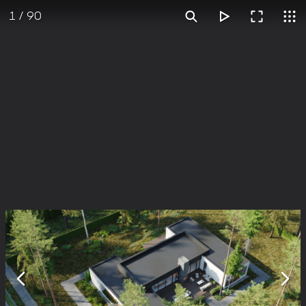
1
/
90